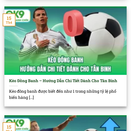
15
Th4
Kèo Đồng Banh – Hướng Dẫn Chi Tiết Dành Cho Tân Binh
Kèo đồng banh được biết đến như 1 trong những tỷ lệ phổ
biến hàng [...]
15