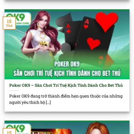
15
Th4
Poker OK9 – Sân Chơi Trí Tuệ Kịch Tính Dành Cho Bet Thủ
Poker OK9 đang trở thành điểm hẹn quen thuộc của những
người yêu thích bộ [...]
15