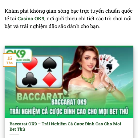
Khám phá không gian sòng bạc trực tuyến chuẩn quốc
tế tại
Casino OK9
, nơi giới thiệu chi tiết các trò chơi nổi
bật và trải nghiệm đặc sắc dành cho bạn.
15
Th4
Baccarat OK9 – Trải Nghiệm Cá Cược Đỉnh Cao Cho Mọi
Bet Thủ