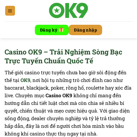
Chuyển
đến
nội
dung
Đăng ký
Đăng nhập
Casino OK9 – Trải Nghiệm Sòng Bạc
Trực Tuyến Chuẩn Quốc Tế
Thế giới casino trực tuyến chưa bao giờ sôi động đến
thế tại
OK9
, nơi hội tụ những trò chơi đỉnh cao như
baccarat, blackjack, poker, rồng hổ, roulette hay xóc đĩa
live. Chuyên mục
Casino OK9
không chỉ mang đến
hướng dẫn chi tiết luật chơi mà còn chia sẻ nhiều bí
quyết, chiến thuật và mẹo cược hiệu quả. Với giao diện
sống động, dealer chuyên nghiệp và tỷ lệ trả thưởng
hấp dẫn, đây là nơi để người chơi hòa mình vào bầu
không khí casino thực thụ ngay tại nhà.