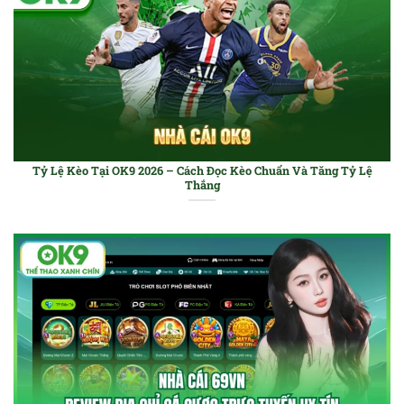
Tỷ Lệ Kèo Tại OK9 2026 – Cách Đọc Kèo Chuẩn Và Tăng Tỷ Lệ
Thắng