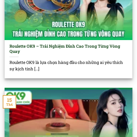
Roulette OK9 – Trải Nghiệm Đỉnh Cao Trong Từng Vòng
Quay
Roulette OK9 là lựa chọn hàng đầu cho những ai yêu thích
sự kịch tính [...]
15
Th4