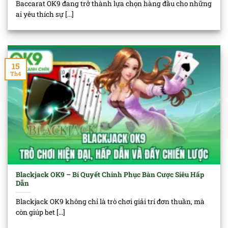
Baccarat OK9 đang trở thành lựa chọn hàng đầu cho những
ai yêu thích sự [...]
15
Th4
Blackjack OK9 – Bí Quyết Chinh Phục Bàn Cược Siêu Hấp
Dẫn
Blackjack OK9 không chỉ là trò chơi giải trí đơn thuần, mà
còn giúp bet [...]