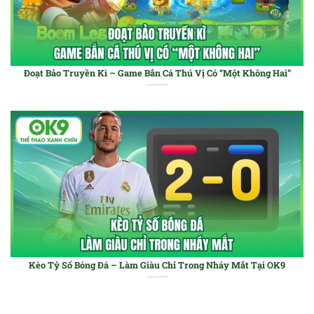
Đoạt Bảo Truyền Kì – Game Bắn Cá Thú Vị Có “Một Không Hai”
Kèo Tỷ Số Bóng Đá – Làm Giàu Chỉ Trong Nháy Mắt Tại OK9