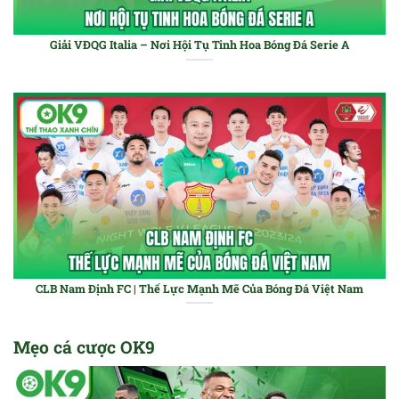
Giải VĐQG Italia – Nơi Hội Tụ Tinh Hoa Bóng Đá Serie A
CLB Nam Định FC | Thế Lực Mạnh Mẽ Của Bóng Đá Việt Nam
Mẹo cá cược OK9