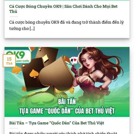
Cá Cược Bóng Chuyền OK9 | Sân Chơi Dành Cho Mọi Bet
Thủ
Cá cược bóng chuyền OK9 đã và đang trở thành điểm đến lý
tưởng cho [...]
15
Th4
Bài Tấn – Tựa Game “Quốc Dân” Của Bet Thủ Việt
Bài tấn được nhiều người yêu thích nhờ tính chiến thuật