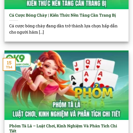
Cá Cược Bóng Chày | Kiến Thức Nền Tảng Cần Trang Bị
Cá cược bóng chày đang dần trở thành lựa chọn hấp dẫn
cho người hâm [...]
15
Th4
Phỏm Tá Lả – Luật Chơi, Kinh Nghiệm Và Phân Tích Chi
Tiết