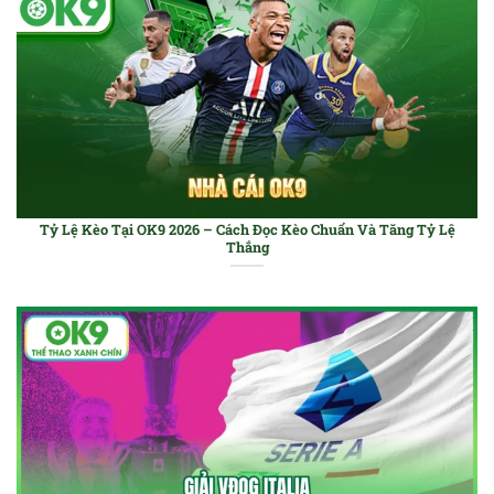
Tỷ Lệ Kèo Tại OK9 2026 – Cách Đọc Kèo Chuẩn Và Tăng Tỷ Lệ
Thắng