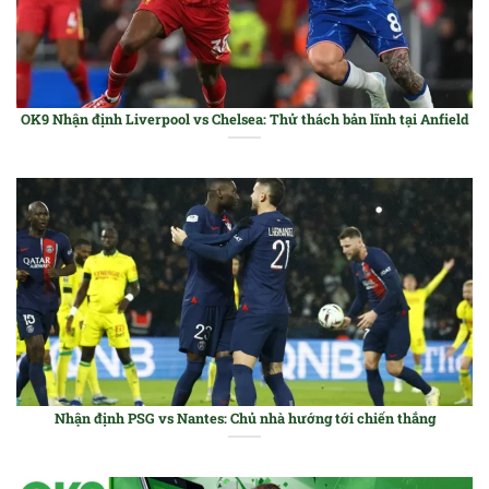
OK9 Nhận định Liverpool vs Chelsea: Thử thách bản lĩnh tại Anfield
Nhận định PSG vs Nantes: Chủ nhà hướng tới chiến thắng