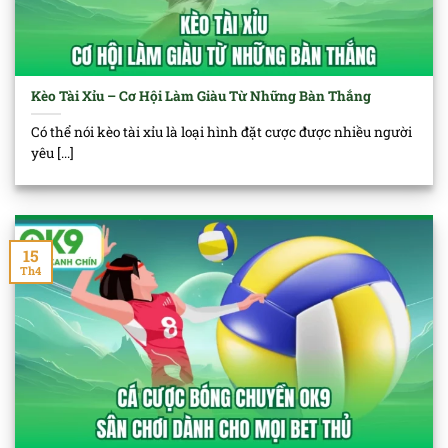
Kèo Tài Xỉu – Cơ Hội Làm Giàu Từ Những Bàn Thắng
Có thể nói kèo tài xỉu là loại hình đặt cược được nhiều người
yêu [...]
15
Th4