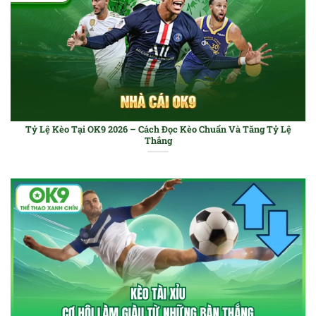
Tỷ Lệ Kèo Tại OK9 2026 – Cách Đọc Kèo Chuẩn Và Tăng Tỷ Lệ
Thắng