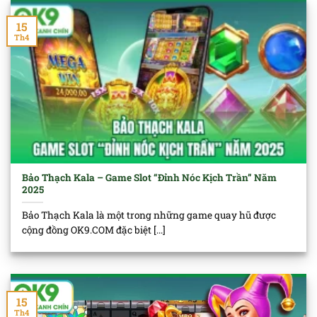
15
Th4
Bảo Thạch Kala – Game Slot “Đỉnh Nóc Kịch Trần” Năm
2025
Bảo Thạch Kala là một trong những game quay hũ được
cộng đồng OK9.COM đặc biệt [...]
15
Th4