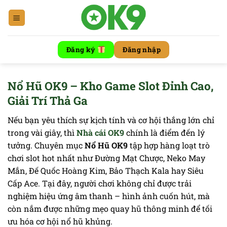
Chuyển
đến
nội
dung
Đăng ký
Đăng nhập
Nổ Hũ OK9 – Kho Game Slot Đỉnh Cao,
Giải Trí Thả Ga
Nếu bạn yêu thích sự kịch tính và cơ hội thắng lớn chỉ
trong vài giây, thì
Nhà cái OK9
chính là điểm đến lý
tưởng. Chuyên mục
Nổ Hũ OK9
tập hợp hàng loạt trò
chơi slot hot nhất như Đường Mạt Chược, Neko May
Mắn, Đế Quốc Hoàng Kim, Bảo Thạch Kala hay Siêu
Cấp Ace. Tại đây, người chơi không chỉ được trải
nghiệm hiệu ứng âm thanh – hình ảnh cuốn hút, mà
còn nắm được những mẹo quay hũ thông minh để tối
ưu hóa cơ hội nổ hũ khủng.