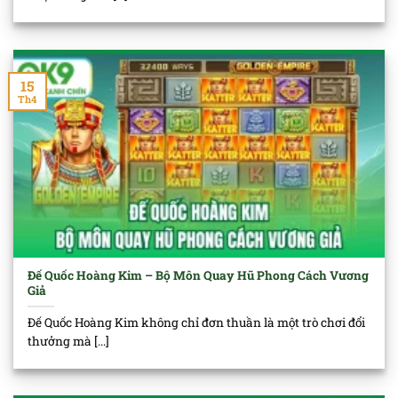
15
Th4
Đế Quốc Hoàng Kim – Bộ Môn Quay Hũ Phong Cách Vương
Giả
Đế Quốc Hoàng Kim không chỉ đơn thuần là một trò chơi đổi
thưởng mà [...]