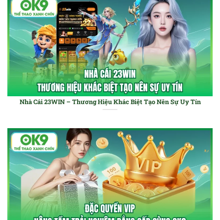
Nhà Cái 23WIN – Thương Hiệu Khác Biệt Tạo Nên Sự Uy Tín