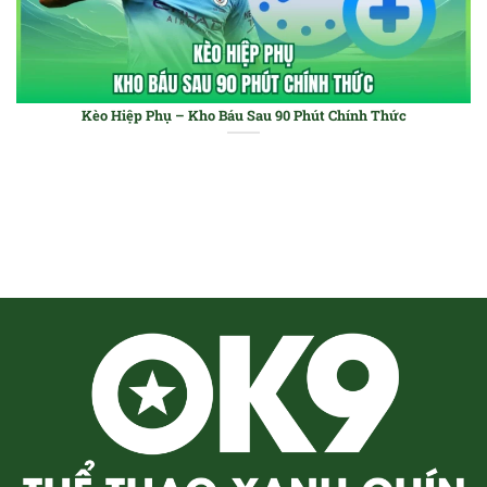
Kèo Hiệp Phụ – Kho Báu Sau 90 Phút Chính Thức