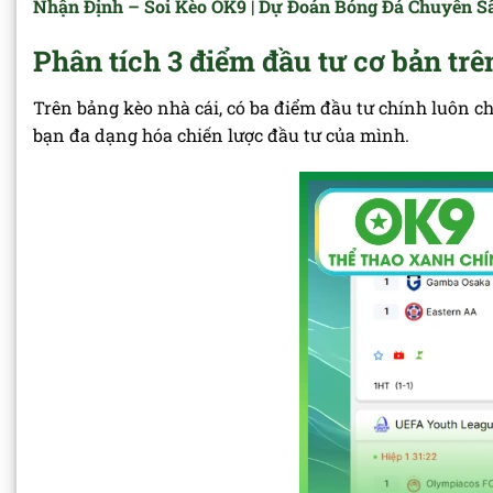
Nhận Định – Soi Kèo OK9 | Dự Đoán Bóng Đá Chuyên S
Phân tích 3 điểm đầu tư cơ bản tr
Trên bảng kèo nhà cái, có ba điểm đầu tư chính luôn ch
bạn đa dạng hóa chiến lược đầu tư của mình.