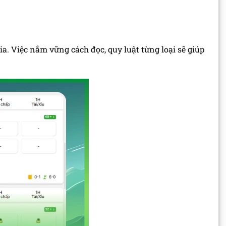
a. Việc nắm vững cách đọc, quy luật từng loại sẽ giúp