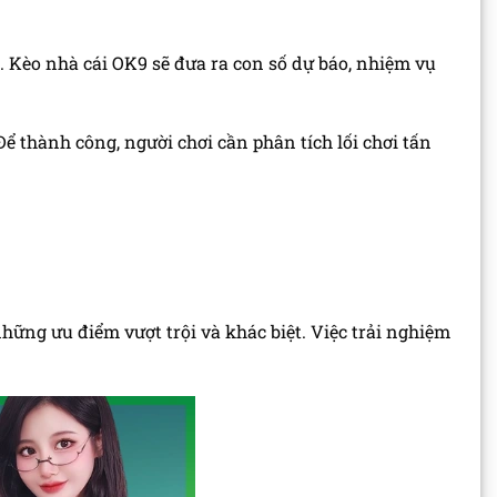
 Kèo nhà cái OK9 sẽ đưa ra con số dự báo, nhiệm vụ
Để thành công, người chơi cần phân tích lối chơi tấn
hững ưu điểm vượt trội và khác biệt. Việc trải nghiệm