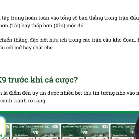
tập trung hoàn toàn vào tổng số bàn thắng trong trận đấu.
hơn (Tài) hay thấp hơn (Xỉu) mốc đó.
chiến thắng, đặc biệt hữu ích trong các trận cầu khó đoán. 
ầu cởi mở hay chặt chẽ.
K9 trước khi cá cược?
n là điểm đến uy tín được nhiều bet thủ tin tưởng nhờ vào n
 cạnh tranh rõ ràng.