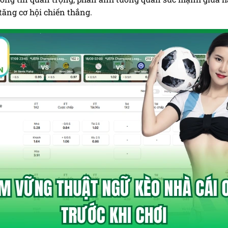
 tăng cơ hội chiến thắng.