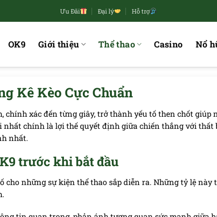
Ưu Đãi
Đại lý
Hỗ trợ
OK9
Giới thiệu
Thể thao
Casino
Nổ h
ống Kê Kèo Cực Chuẩn
, chính xác đến từng giây, trở thành yếu tố then chốt giúp 
i nhất chính là lợi thế quyết định giữa chiến thắng với thất
nh nhất.
K9 trước khi bắt đầu
ố cho những sự kiện thể thao sắp diễn ra. Những tỷ lệ này t
h.
ông tin quan trọng, phản ánh tương quan sức mạnh giữa ha