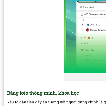
Bảng kèo thông minh, khoa học
Yếu tố đầu tiên gây ấn tượng với người dùng chính là g