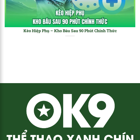
Kèo Hiệp Phụ – Kho Báu Sau 90 Phút Chính Thức