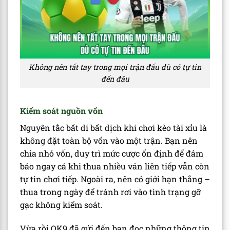
Không nên tất tay trong mọi trận đấu dù có tự tin
đến đâu
Kiểm soát nguồn vốn
Nguyên tắc bất di bất dịch khi chơi kèo tài xỉu là
không đặt toàn bộ vốn vào một trận. Bạn nên
chia nhỏ vốn, duy trì mức cược ổn định để đảm
bảo ngay cả khi thua nhiều ván liên tiếp vẫn còn
tự tin chơi tiếp. Ngoài ra, nên có giới hạn thắng –
thua trong ngày để tránh rơi vào tình trạng gỡ
gạc không kiểm soát.
Vừa rồi OK9 đã gửi đến bạn đọc những thông tin