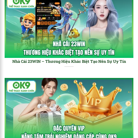
Nhà Cái 23WIN – Thương Hiệu Khác Biệt Tạo Nên Sự Uy Tín