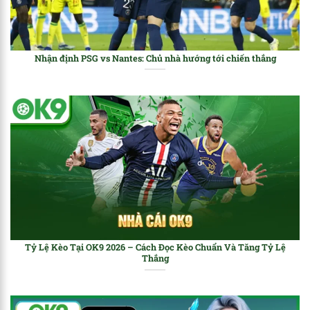
Nhận định PSG vs Nantes: Chủ nhà hướng tới chiến thắng
Tỷ Lệ Kèo Tại OK9 2026 – Cách Đọc Kèo Chuẩn Và Tăng Tỷ Lệ
Thắng