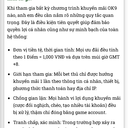
Khi tham gia bất kỳ chương trình khuyến mãi OK9
nào, anh em đều cần nắm rõ những quy tắc quan
trọng. Đây là điều kiện tiên quyết giúp đảm bảo
quyền lợi cá nhân cũng như sự minh bạch của toàn
hệ thống:
Đơn vị tiền tệ, thời gian tính: Mọi ưu đãi đều tính
theo 1 Điểm = 1,000 VNĐ và dựa trên múi giờ GMT
+8.
Giới hạn tham gia: Mỗi bet thủ chỉ được hưởng
khuyến mãi 1 lần theo thông tin cá nhân, thiết bị,
phương thức thanh toán hay địa chỉ IP.
Chống gian lận: Mọi hành vi lợi dụng khuyến mãi
(cược đối nghịch, chéo, tạo nhiều tài khoản) đều
bị xử lý, thậm chí đóng băng game account.
Tranh chấp, xác minh: Trong trường hợp xảy ra