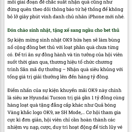
mỗi giai đoạn để chắc suất nhận quà cũng như
đừng quên theo dõi thông báo từ hệ thống để không
bỏ lỡ giây phút vinh danh chủ nhân iPhone mới nhé.
Đón chào sinh nhật, tặng xế sang ngầu cho bet thủ
Sự kiện mừng sinh nhật OK9 hứa hẹn sẽ làm bùng
nổ cộng đồng bet thủ với loạt phần quà chưa từng
có. Để tri ân sự đồng hành và tin tưởng của hội viên
suốt thời gian qua, thương hiệu tổ chức chương
trình Săn mã dự thưởng – Nhận quà siêu khủng với
tổng giá trị giải thưởng lên đến hàng tỷ đồng.
Điểm nhấn của sự kiện khuyến mãi OK9 này chính
là siêu xe Hyundai Tucson trị giá gần 1 tỷ đồng cùng
hàng loạt quà tặng đẳng cấp khác như Quả bóng
Vàng khắc logo OK9, xe SH Mode,… Cơ hội tham gia
cực kì đơn giản, hội viên chỉ cần hoàn thành các
nhiệm vụ nạp, cược, duy trì hoạt động để tích lũy vé