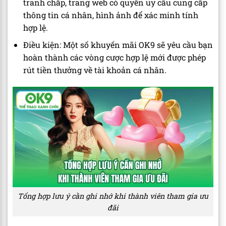
tranh chấp, trang web có quyền uy cầu cung cấp
thông tin cá nhân, hình ảnh để xác minh tính
hợp lệ.
Điều kiện: Một số khuyến mãi OK9 sẽ yêu cầu bạn
hoàn thành các vòng cược hợp lệ mới được phép
rút tiền thưởng về tài khoản cá nhân.
Tổng hợp lưu ý cần ghi nhớ khi thành viên tham gia ưu
đãi