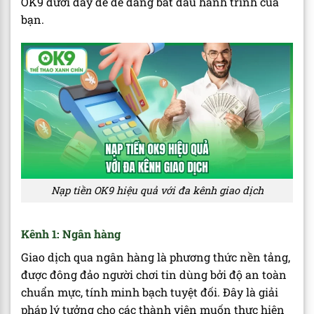
OK9 dưới đây để dễ dàng bắt đầu hành trình của
bạn.
Nạp tiền OK9 hiệu quả với đa kênh giao dịch
Kênh 1: Ngân hàng
Giao dịch qua ngân hàng là phương thức nền tảng,
được đông đảo người chơi tin dùng bởi độ an toàn
chuẩn mực, tính minh bạch tuyệt đối. Đây là giải
pháp lý tưởng cho các thành viên muốn thực hiện