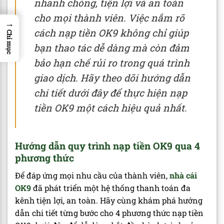
nhanh chóng, tiện lợi và an toàn
cho mọi thành viên. Việc nắm rõ
→
cách nạp tiền OK9 không chỉ giúp
Chỉ mục
bạn thao tác dễ dàng mà còn đảm
bảo hạn chế rủi ro trong quá trình
giao dịch. Hãy theo dõi hướng dẫn
chi tiết dưới đây để thực hiện nạp
tiền OK9 một cách hiệu quả nhất.
Hướng dẫn quy trình nạp tiền OK9 qua 4
phương thức
Để đáp ứng mọi nhu cầu của thành viên,
nhà cái
OK9
đã phát triển một hệ thống thanh toán đa
kênh tiện lợi, an toàn. Hãy cùng khám phá hướng
dẫn chi tiết từng bước cho 4 phương thức nạp tiền