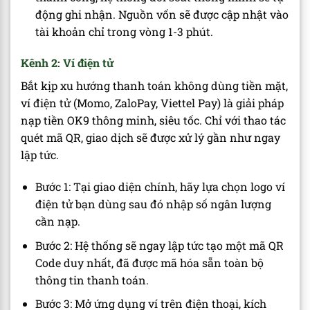
động ghi nhận. Nguồn vốn sẽ được cập nhật vào
tài khoản chỉ trong vòng 1-3 phút.
Kênh 2: Ví điện tử
Bắt kịp xu hướng thanh toán không dùng tiền mặt,
ví điện tử (Momo, ZaloPay, Viettel Pay) là giải pháp
nạp tiền OK9 thông minh, siêu tốc. Chỉ với thao tác
quét mã QR, giao dịch sẽ được xử lý gần như ngay
lập tức.
Bước 1: Tại giao diện chính, hãy lựa chọn logo ví
điện tử bạn dùng sau đó nhập số ngân lượng
cần nạp.
Bước 2: Hệ thống sẽ ngay lập tức tạo một mã QR
Code duy nhất, đã được mã hóa sẵn toàn bộ
thông tin thanh toán.
Bước 3: Mở ứng dụng ví trên điện thoại, kích