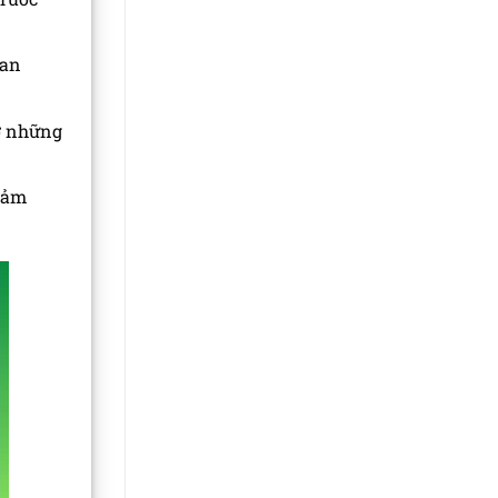
ian
 ở những
giảm