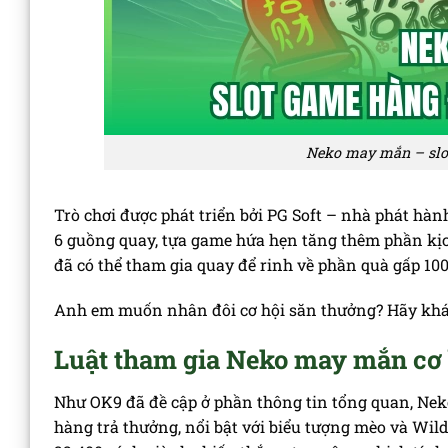
Neko may mắn – slot
Trò chơi được phát triển bởi PG Soft – nhà phát hà
6 guồng quay, tựa game hứa hẹn tăng thêm phần kịch
đã có thể tham gia quay để rinh về phần quà gấp 100
Anh em muốn nhân đôi cơ hội săn thưởng? Hãy khá
Luật tham gia Neko may mắn cơ
Như OK9 đã đề cập ở phần thông tin tổng quan, Nek
hàng trả thưởng, nổi bật với biểu tượng mèo và Wil