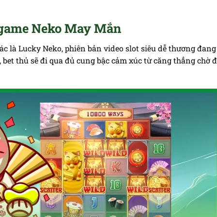
ựa game Neko May Mắn
c là Lucky Neko, phiên bản video slot siêu dễ thương đang
 bet thủ sẽ đi qua đủ cung bậc cảm xúc từ căng thẳng chờ đ