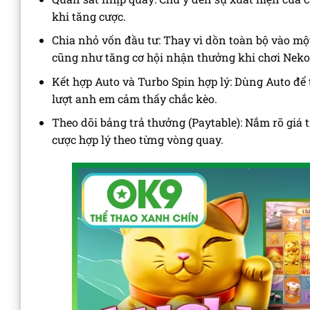
khi tăng cược.
Chia nhỏ vốn đầu tư: Thay vì dồn toàn bộ vào mộ
cũng như tăng cơ hội nhận thưởng khi chơi Nek
Kết hợp Auto và Turbo Spin hợp lý: Dùng Auto để 
lượt anh em cảm thấy chắc kèo.
Theo dõi bảng trả thưởng (Paytable): Nắm rõ giá 
cược hợp lý theo từng vòng quay.