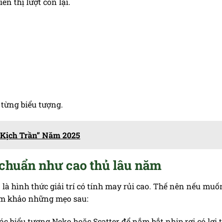
ển thị lượt còn lại.
 từng biểu tượng.
 Kịch Trần” Năm 2025
chuẩn như cao thủ lâu năm
là hình thức giải trí có tính may rủi cao. Thế nên nếu muố
ham khảo những mẹo sau:
ác biểu tượng Neko hoặc Scatter để nắm bắt nhịp rơi có lợi 