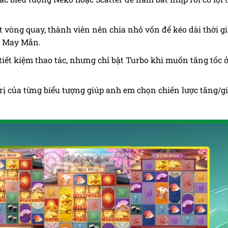
t vòng quay, thành viên nên chia nhỏ vốn để kéo dài thời g
o May Mắn.
tiết kiệm thao tác, nhưng chỉ bật Turbo khi muốn tăng tốc
trị của từng biểu tượng giúp anh em chọn chiến lược tăng/