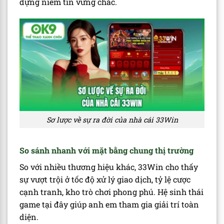
dựng niềm tin vững chắc.
Sơ lược về sự ra đời của nhà cái 33Win
So sánh nhanh với mặt bằng chung thị trường
So với nhiều thương hiệu khác, 33Win cho thấy
sự vượt trội ở tốc độ xử lý giao dịch, tỷ lệ cược
cạnh tranh, kho trò chơi phong phú. Hệ sinh thái
game tại đây giúp anh em tham gia giải trí toàn
diện.