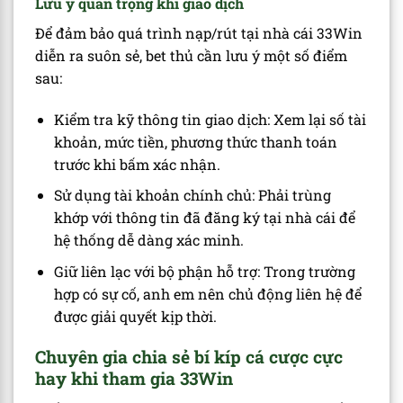
Lưu ý quan trọng khi giao dịch
Để đảm bảo quá trình nạp/rút tại nhà cái 33Win
diễn ra suôn sẻ, bet thủ cần lưu ý một số điểm
sau:
Kiểm tra kỹ thông tin giao dịch: Xem lại số tài
khoản, mức tiền, phương thức thanh toán
trước khi bấm xác nhận.
Sử dụng tài khoản chính chủ: Phải trùng
khớp với thông tin đã đăng ký tại nhà cái để
hệ thống dễ dàng xác minh.
Giữ liên lạc với bộ phận hỗ trợ: Trong trường
hợp có sự cố, anh em nên chủ động liên hệ để
được giải quyết kịp thời.
Chuyên gia chia sẻ bí kíp cá cược cực
hay khi tham gia 33Win