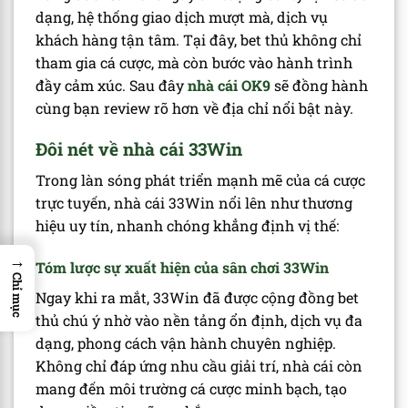
dạng, hệ thống giao dịch mượt mà, dịch vụ
khách hàng tận tâm. Tại đây, bet thủ không chỉ
tham gia cá cược, mà còn bước vào hành trình
đầy cảm xúc. Sau đây
nhà cái OK9
sẽ đồng hành
cùng bạn review rõ hơn về địa chỉ nổi bật này.
Đôi nét về nhà cái 33Win
Trong làn sóng phát triển mạnh mẽ của cá cược
trực tuyến, nhà cái 33Win nổi lên như thương
hiệu uy tín, nhanh chóng khẳng định vị thế:
→
Tóm lược sự xuất hiện của sân chơi 33Win
Chỉ mục
Ngay khi ra mắt, 33Win đã được cộng đồng bet
thủ chú ý nhờ vào nền tảng ổn định, dịch vụ đa
dạng, phong cách vận hành chuyên nghiệp.
Không chỉ đáp ứng nhu cầu giải trí, nhà cái còn
mang đến môi trường cá cược minh bạch, tạo