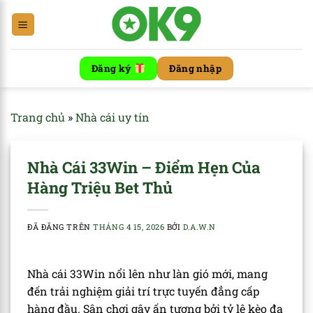
Chuyển
đến
nội
dung
Đăng ký
Đăng nhập
Trang chủ
»
Nhà cái uy tín
Nhà Cái 33Win – Điểm Hẹn Của
Hàng Triệu Bet Thủ
ĐÃ ĐĂNG TRÊN
THÁNG 4 15, 2026
BỞI
D.A.W.N
Nhà cái 33Win nổi lên như làn gió mới, mang
đến trải nghiệm giải trí trực tuyến đẳng cấp
hàng đầu. Sân chơi gây ấn tượng bởi tỷ lệ kèo đa