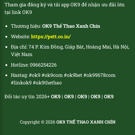
Tham gia đăng ký và tải app OK9 để nhận ưu đãi lớn
tại link OK9
Thương hiệu:
OK9 Thể Thao Xanh Chín
Website:
https://pett.co.in/
Địa chỉ: 74 P. Kim Đồng, Giáp Bát, Hoàng Mai, Hà Nội,
Việt Nam
Hotline: 0966254226
Hastag: #ok9 #ok9com #ok9bet #ok99678com
#linkok9 #ok9thethao
Đối tác uy tín 2026+
OK9
|
OK9
|
OK9
|
OK9
|
OK9
Copyright © 2026
OK9 THỂ THAO XANH CHÍN