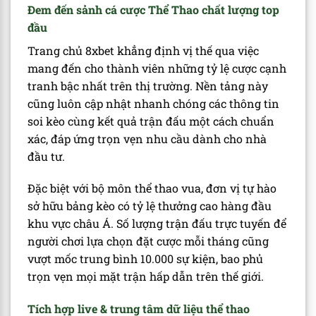
Đem đến sảnh cá cược Thể Thao chất lượng top
đầu
Trang chủ 8xbet khẳng định vị thế qua việc
mang đến cho thành viên những tỷ lệ cược cạnh
tranh bậc nhất trên thị trường. Nền tảng này
cũng luôn cập nhật nhanh chóng các thông tin
soi kèo cùng kết quả trận đấu một cách chuẩn
xác, đáp ứng trọn vẹn nhu cầu dành cho nhà
đầu tư.
Đặc biệt với bộ môn thể thao vua, đơn vị tự hào
sở hữu bảng kèo có tỷ lệ thưởng cao hàng đầu
khu vực châu Á. Số lượng trận đấu trực tuyến để
người chơi lựa chọn đặt cược mỗi tháng cũng
vượt mốc trung bình 10.000 sự kiện, bao phủ
trọn vẹn mọi mặt trận hấp dẫn trên thế giới.
Tích hợp live & trung tâm dữ liệu thể thao