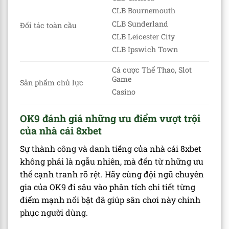
CLB Bournemouth
CLB Sunderland
Đối tác toàn cầu
CLB Leicester City
CLB Ipswich Town
Cá cược Thể Thao, Slot
Game
Sản phẩm chủ lực
Casino
OK9 đánh giá những ưu điểm vượt trội
của nhà cái 8xbet
Sự thành công và danh tiếng của nhà cái 8xbet
không phải là ngẫu nhiên, mà đến từ những ưu
thế cạnh tranh rõ rệt. Hãy cùng đội ngũ chuyên
gia của OK9 đi sâu vào phân tích chi tiết từng
điểm mạnh nổi bật đã giúp sân chơi này chinh
phục người dùng.