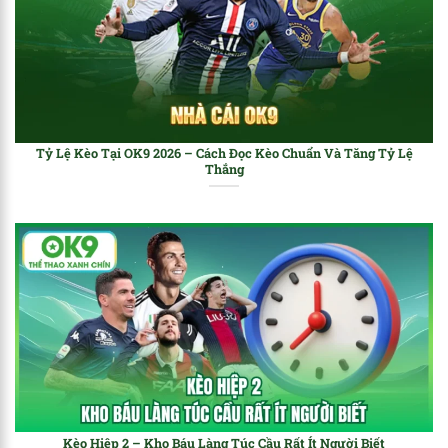
Tỷ Lệ Kèo Tại OK9 2026 – Cách Đọc Kèo Chuẩn Và Tăng Tỷ Lệ
Thắng
Kèo Hiệp 2 – Kho Báu Làng Túc Cầu Rất Ít Người Biết