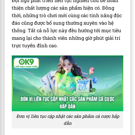
Đội ngũ phát triển liên tục nghiên cứu để hoàn
thiện chất lượng các sản phẩm hiện có. Đồng
thời, những trò chơi mới cùng các tính năng độc
đáo cũng được bổ sung thường xuyên vào hệ
thống. Tất cả nỗ lực này đều hướng tới mục tiêu
mang lại cho thành viên những giờ phút giải trí
trực tuyến đỉnh cao.
Đơn vị liên tục cập nhật các sản phẩm cá cược hấp
dẫn