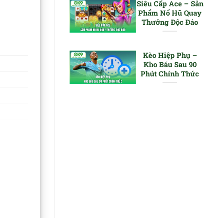
Siêu Cấp Ace – Sản
Phẩm Nổ Hũ Quay
Thưởng Độc Đáo
Kèo Hiệp Phụ –
Kho Báu Sau 90
Phút Chính Thức