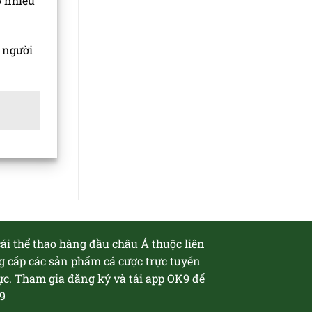
ó nhiều
 người
ái thể thao hàng đầu châu Á thuộc liên
 cấp các sản phẩm cá cược trực tuyến
c. Tham gia đăng ký và tải app OK9 để
K9