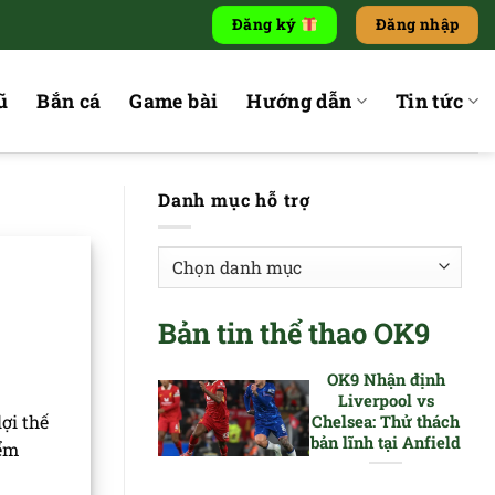
Đăng ký
Đăng nhập
ũ
Bắn cá
Game bài
Hướng dẫn
Tin tức
Danh mục hỗ trợ
Danh
mục
hỗ
Bản tin thể thao OK9
trợ
OK9 Nhận định
Liverpool vs
ợi thế
Chelsea: Thử thách
bản lĩnh tại Anfield
ểm