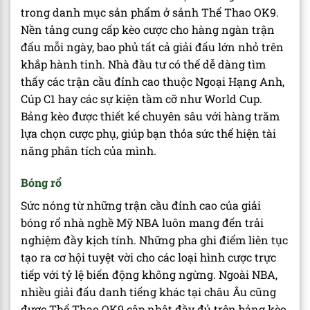
trong danh mục sản phẩm ở sảnh Thể Thao OK9.
Nền tảng cung cấp kèo cược cho hàng ngàn trận
đấu mỗi ngày, bao phủ tất cả giải đấu lớn nhỏ trên
khắp hành tinh. Nhà đầu tư có thể dễ dàng tìm
thấy các trận cầu đỉnh cao thuộc Ngoại Hạng Anh,
Cúp C1 hay các sự kiện tầm cỡ như World Cup.
Bảng kèo được thiết kế chuyên sâu với hàng trăm
lựa chọn cược phụ, giúp bạn thỏa sức thể hiện tài
năng phân tích của mình.
Bóng rổ
Sức nóng từ những trận cầu đỉnh cao của giải
bóng rổ nhà nghề Mỹ NBA luôn mang đến trải
nghiệm đầy kịch tính. Những pha ghi điểm liên tục
tạo ra cơ hội tuyệt vời cho các loại hình cược trực
tiếp với tỷ lệ biến động không ngừng. Ngoài NBA,
nhiều giải đấu danh tiếng khác tại châu Âu cũng
được Thể Thao OK9 cập nhật đầy đủ trên bảng kèo