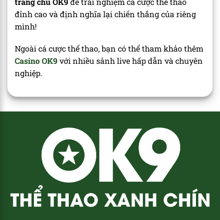
trang chủ OK9
để trải nghiệm cá cược thể thao
đỉnh cao và định nghĩa lại chiến thắng của riêng
mình!
Ngoài cá cược thể thao, bạn có thể tham khảo thêm
Casino OK9
với nhiều sảnh live hấp dẫn và chuyên
nghiệp.