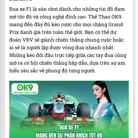
Đua xe F1 là sân chơi dành cho những tín đồ đam
mê tốc độ và công nghệ đỉnh cao. Thể Thao OK9
mang đến đầy đủ kèo cược cho mọi chặng Grand
Prix danh giá trên toàn thế giới. Bạn có thể dự
đoán VĐV sẽ giành chiến thắng chung cuộc hoặc
ai sẽ là người lập được vòng đua nhanh nhất.
Những kèo đối đầu trực tiếp giữa các tay đua cũng
mở ra cơ hội chiến thắng hấp dẫn, dựa trên sự am
hiểu sâu sắc về phong độ từng người.