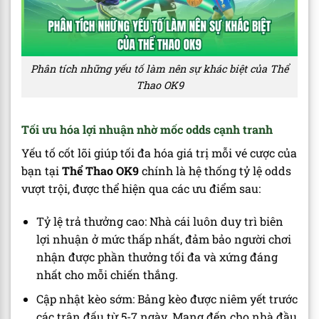
Phân tích những yếu tố làm nên sự khác biệt của Thể
Thao OK9
Tối ưu hóa lợi nhuận nhờ mốc odds cạnh tranh
Yếu tố cốt lõi giúp tối đa hóa giá trị mỗi vé cược của
bạn tại
Thể Thao OK9
chính là hệ thống tỷ lệ odds
vượt trội, được thể hiện qua các ưu điểm sau:
Tỷ lệ trả thưởng cao: Nhà cái luôn duy trì biên
lợi nhuận ở mức thấp nhất, đảm bảo người chơi
nhận được phần thưởng tối đa và xứng đáng
nhất cho mỗi chiến thắng.
Cập nhật kèo sớm: Bảng kèo được niêm yết trước
các trận đấu từ 5-7 ngày. Mang đến cho nhà đầu