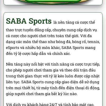
SABA Sports
là nền tảng cá cược thể
thao trực tuyến đẳng cấp, chuyên cung cấp dịch vụ
cá cược cho người chơi trên toàn thế giới. Với đa
dạng các môn thể thao như bóng đá, bóng rổ, tennis,
eSports và nhiều bộ môn khác, SABA Sports mang
đến tỷ lệ cược hấp dẫn và chính xác.
Nền tảng này nổi bật với tính năng cá cược trực tiếp,
cho phép người chơi tham gia và theo dõi trận đấu
trong thời gian thực với tỷ lệ kèo luôn được cập nhật
liên tục. SABA Sports cung cấp giao diện dễ sử dụng
trên mọi thiết bị, từ máy tính đến điện thoại di động,
giúp người chơi tham gia bất kỳ lúc nào.
Với dịch vụ khách hàng 24/7 và tính bảo mật cao,