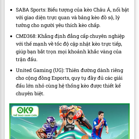
SABA Sports: Biểu tượng của kèo Châu Á, nổi bật
với giao diện trực quan và bảng kèo đồ sộ, lý
tưởng cho người yêu thích kèo chấp.
CMD368: Khẳng định đẳng cấp chuyên nghiệp
với thế mạnh về tốc độ cập nhật kèo trực tiếp,
giúp bạn bắt trọn mọi khoảnh khắc vàng của
trận đấu.
United Gaming (UG): Thiên đường dành riêng
cho cộng đồng Esports, quy tụ đầy đủ các giải
đấu lớn nhỏ cùng hệ thống kèo được thiết kế
chuyên biệt.