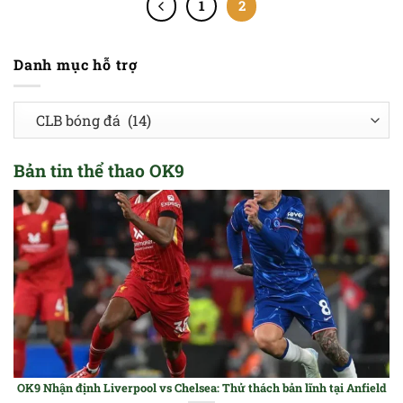
1
2
Danh mục hỗ trợ
Danh
mục
hỗ
Bản tin thể thao OK9
trợ
OK9 Nhận định Liverpool vs Chelsea: Thử thách bản lĩnh tại Anfield