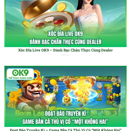
Xóc Đĩa Live OK9 – Đánh Bạc Chân Thực Cùng Dealer
Đoạt Bảo Truyền Kì – Game Bắn Cá Thú Vị Có “Một Không Hai”