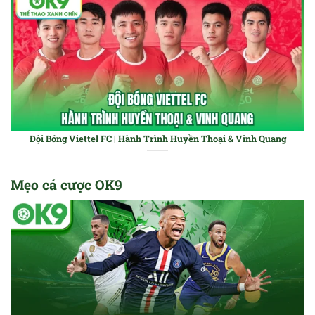
Đội Bóng Viettel FC | Hành Trình Huyền Thoại & Vinh Quang
Mẹo cá cược OK9