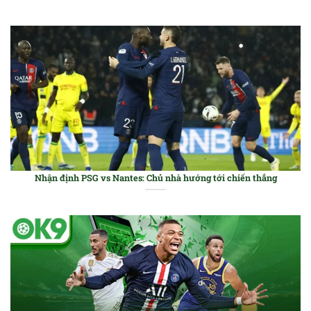
Nhận định PSG vs Nantes: Chủ nhà hướng tới chiến thắng