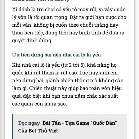
Xì dách là trò chơi có yếu tố may rủi, vì vậy quản
lý vốn là tối quan trọng. Đặt ra giới hạn cược cho
mỗi ván, không bị cuốn theo chuỗi thắng hay
thua liên tiếp, đồng thời hãy bình tĩnh để đưa ra
quyết định đúng.
Ưu tiên dừng bài nếu nhà cái lộ lá yếu
Khi nhà cái lộ lá yếu (từ 2 tới 6), khả năng họ
quắc khi rút thêm là rất cao. Lúc này, anh em
nên dừng bài, giành chiến thắng mà không cần
làm gì. Chiến thuật này giúp bảo toàn vốn hiệu
quả, đặc biệt khi bạn chưa nắm chắc xác suất
các quân còn lại ra sao.
Đọc ngay
Bài Tấn - Tựa Game “Quốc Dân”
Của Bet Thủ Việt