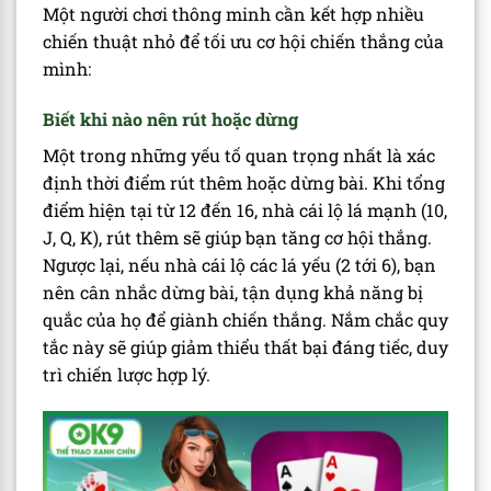
Một người chơi thông minh cần kết hợp nhiều
chiến thuật nhỏ để tối ưu cơ hội chiến thắng của
mình:
Biết khi nào nên rút hoặc dừng
Một trong những yếu tố quan trọng nhất là xác
định thời điểm rút thêm hoặc dừng bài. Khi tổng
điểm hiện tại từ 12 đến 16, nhà cái lộ lá mạnh (10,
J, Q, K), rút thêm sẽ giúp bạn tăng cơ hội thắng.
Ngược lại, nếu nhà cái lộ các lá yếu (2 tới 6), bạn
nên cân nhắc dừng bài, tận dụng khả năng bị
quắc của họ để giành chiến thắng. Nắm chắc quy
tắc này sẽ giúp giảm thiểu thất bại đáng tiếc, duy
trì chiến lược hợp lý.