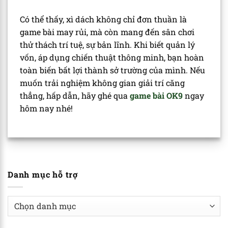
Có thể thấy, xì dách không chỉ đơn thuần là
game bài may rủi, mà còn mang đến sân chơi
thử thách trí tuệ, sự bản lĩnh. Khi biết quản lý
vốn, áp dụng chiến thuật thông minh, bạn hoàn
toàn biến bất lợi thành sở trường của mình. Nếu
muốn trải nghiệm không gian giải trí căng
thẳng, hấp dẫn, hãy ghé qua
game bài OK9
ngay
hôm nay nhé!
Danh mục hỗ trợ
Danh
mục
hỗ