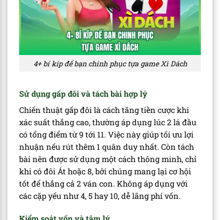
4+ bí kíp để bạn chinh phục tựa game Xì Dách
Sử dụng gấp đôi và tách bài hợp lý
Chiến thuật gấp đôi là cách tăng tiền cược khi
xác suất thắng cao, thường áp dụng lúc 2 lá đầu
có tổng điểm từ 9 tới 11. Việc này giúp tối ưu lợi
nhuận nếu rút thêm 1 quân duy nhất. Còn tách
bài nên được sử dụng một cách thông minh, chỉ
khi có đôi Át hoặc 8, bởi chúng mang lại cơ hội
tốt để thắng cả 2 ván con. Không áp dụng với
các cặp yếu như 4, 5 hay 10, dễ lãng phí vốn.
Kiểm soát vốn và tâm lý