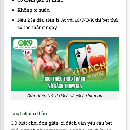
Không bị quắc.
Nếu 2 lá đầu tiên là Át với 10/J/Q/K thì bet thủ
có thể thắng ngay.
Giới thiệu trò xì dách và cách tham gia
Luật chơi cơ bản
Dù luật chơi đơn giản, xì dách vẫn yêu cầu bet