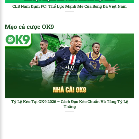
CLB Nam Định FC | Thế Lực Mạnh Mẽ Của Bóng Đá Việt Nam
Mẹo cá cược OK9
Tỷ Lệ Kèo Tại OK9 2026 – Cách Đọc Kèo Chuẩn Và Tăng Tỷ Lệ
Thắng