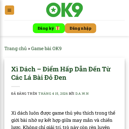
Chuyển
đến
nội
dung
Đăng ký
Đăng nhập
Trang chủ
»
Game bài OK9
Xì Dách – Điểm Hấp Dẫn Đến Từ
Các Lá Bài Đỏ Đen
ĐÃ ĐĂNG TRÊN
THÁNG 4 15, 2026
BỞI
D.A.W.N
Xì dách luôn được game thủ yêu thích trong thế
giới bài nhờ sự kết hợp giữa may mắn và chiến
lược. Không chỉ giải trí, trò này còn rèn luyện