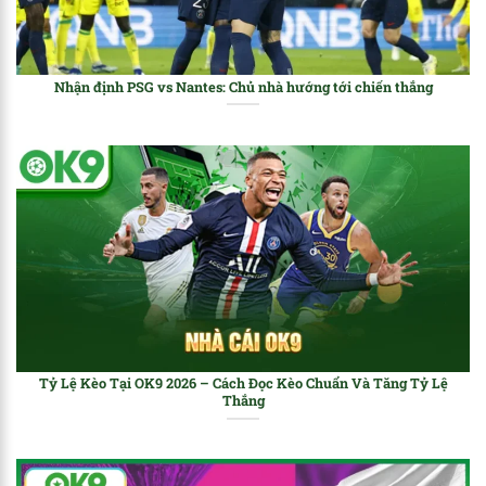
Nhận định PSG vs Nantes: Chủ nhà hướng tới chiến thắng
Tỷ Lệ Kèo Tại OK9 2026 – Cách Đọc Kèo Chuẩn Và Tăng Tỷ Lệ
Thắng